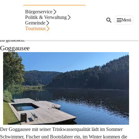
Auf dieser Seite
Bürgerservice
Natur & Freizeit
Politik & Verwaltung
Menü
Gemeinde
Tourismus
Steuerberg bietet mannigfache Möglichkeiten, Natur und Freizeit 
zu genießen.
Goggausee
Der Goggausee mit seiner Trinkwasserqualität lädt im Sommer 
Schwimmer, Fischer und Bootsfahrer ein, im Winter kommen die 