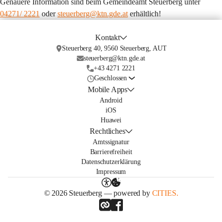
Genauere Information sind beim Gemeindeamt Steuerberg unter 
04271/ 2221
 oder 
steuerberg@ktn.gde.at
 erhältlich!
Kontakt
Steuerberg 40, 9560 Steuerberg, AUT
steuerberg@ktn.gde.at
+43 4271 2221
Geschlossen
Mobile Apps
Android
iOS
Huawei
Rechtliches
Amtssignatur
Barrierefreiheit
Datenschutzerklärung
Impressum
© 2026 Steuerberg — powered by
CITIES.