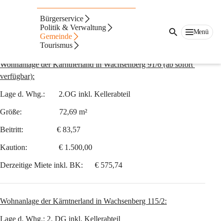
Freie Wohnungen
Bürgerservice
Folgende freien Wohnungen gibt es in den Wohnanlagen in der 
Politik & Verwaltung
Menü
Gemeinde
Gemeinde Steuerberg:
Tourismus
Wohnungen Kärntnerland und Neue Heimat
Wohnanlage der Kärntnerland in Wachsenberg 91/6 (ab sofort 
verfügbar):
Lage d. Whg.:       2.OG inkl. Kellerabteil
Größe:                   72,69 m²
Beitritt:                 € 83,57
Kaution:                € 1.500,00
Derzeitige Miete inkl. BK:      € 575,74
Wohnanlage der Kärntnerland in Wachsenberg 115/2:
Lage d. Whg.: 2. DG inkl. Kellerabteil