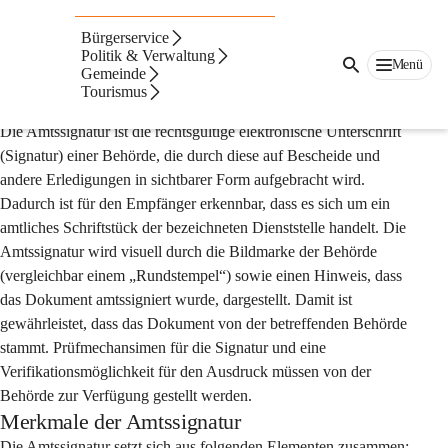
Auf dieser Seite
Bürgerservice
Amtssignatur
Politik & Verwaltung
Menü
Gemeinde
Tourismus
Allgemeine Informationen
Die Amtssignatur ist die rechtsgültige elektronische Unterschrift 
(Signatur) einer Behörde, die durch diese auf Bescheide und 
andere Erledigungen in sichtbarer Form aufgebracht wird. 
Dadurch ist für den Empfänger erkennbar, dass es sich um ein 
amtliches Schriftstück der bezeichneten Dienststelle handelt. Die 
Amtssignatur wird visuell durch die Bildmarke der Behörde 
(vergleichbar einem „Rundstempel“) sowie einen Hinweis, dass 
das Dokument amtssigniert wurde, dargestellt. Damit ist 
gewährleistet, dass das Dokument von der betreffenden Behörde 
stammt. Prüfmechansimen für die Signatur und eine 
Verifikationsmöglichkeit für den Ausdruck müssen von der 
Behörde zur Verfügung gestellt werden.
Merkmale der Amtssignatur
Die Amtssignatur setzt sich aus folgenden Elementen zusammen: