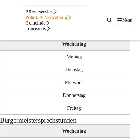
Auf dieser Seite
Bürgerservice
Parteienverkehr
Politik & Verwaltung
Menü
Gemeinde
Tourismus
Parteienverkehr und Kassastunden
Wochentag
Montag
Dienstag
Mittwoch
Donnerstag
Freitag
Bürgermeistersprechstunden
Wochentag