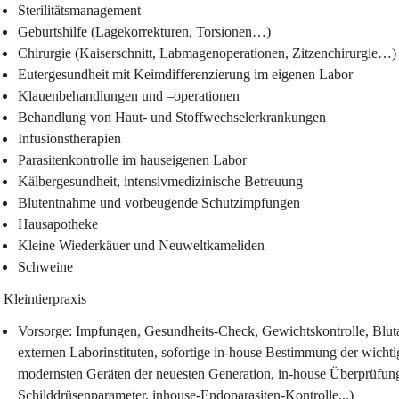
Sterilitätsmanagement
Geburtshilfe (Lagekorrekturen, Torsionen…)
Chirurgie (Kaiserschnitt, Labmagenoperationen, Zitzenchirurgie…)
Eutergesundheit mit Keimdifferenzierung im eigenen Labor
Klauenbehandlungen und –operationen
Behandlung von Haut- und Stoffwechselerkrankungen
Infusionstherapien
Parasitenkontrolle im hauseigenen Labor
Kälbergesundheit, intensivmedizinische Betreuung
Blutentnahme und vorbeugende Schutzimpfungen
Hausapotheke
Kleine Wiederkäuer und Neuweltkameliden
Schweine
 Kleintierpraxis
Vorsorge: Impfungen, Gesundheits-Check, Gewichtskontrolle, Blut
externen Laborinstituten, sofortige in-house Bestimmung der wichti
modernsten Geräten der neuesten Generation, in-house Überprüfun
Schilddrüsenparameter, inhouse-Endoparasiten-Kontrolle...)