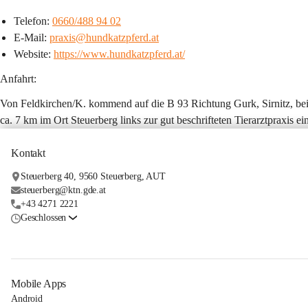
Telefon: 
0660/488 94 02
E-Mail: 
praxis@hundkatzpferd.at
Website: 
https://www.hundkatzpferd.at/
Anfahrt: 
Von Feldkirchen/K. kommend auf die B 93 Richtung Gurk, Sirnitz, bei 
ca. 7 km im Ort Steuerberg links zur gut beschrifteten Tierarztpraxis e
Kontakt
Steuerberg 40, 9560 Steuerberg, AUT
steuerberg@ktn.gde.at
+43 4271 2221
Geschlossen
Mobile Apps
Android