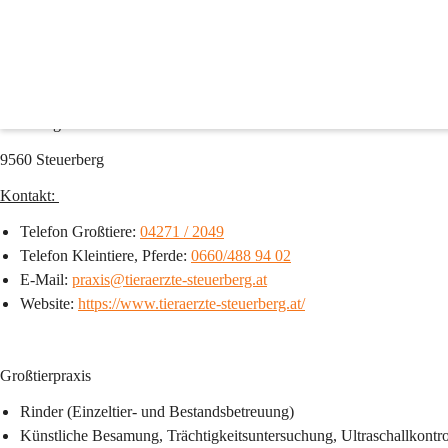
Tierärzte Rainer & Spendier OG
Tierarztpraxis Steuerberg, Tierärzte Rainer & Spendier OG
Rennweg 10
9560 Steuerberg
Kontakt: 
Telefon Großtiere: 
04271 / 2049
Telefon Kleintiere, Pferde: 
0660/488 94 02
E-Mail: 
praxis@tieraerzte-steuerberg.at
Website: 
https://www.tieraerzte-steuerberg.at/
Großtierpraxis
Rinder (Einzeltier- und Bestandsbetreuung)
Künstliche Besamung, Trächtigkeitsuntersuchung, Ultraschallkontro