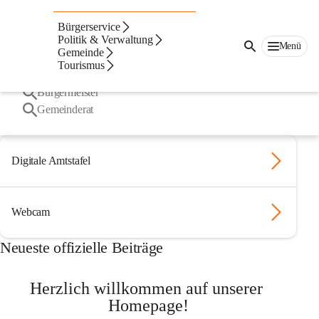
Suche
Bürgerservice
nach
Häufige Suchbegriffe
Politik & Verwaltung
Inhalten
Menü
Gemeinde
und
Tourismus
mehr...
Digitale Amtstafel
Bürgermeister
Gemeinderat
Digitale Amtstafel
Webcam
Neueste offizielle Beiträge
Herzlich willkommen auf unserer 
Homepage!