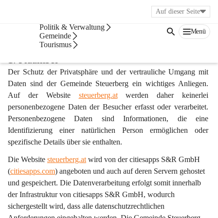
Auf dieser Seite
Bürgerservice
Politik & Verwaltung
Menü
Datenschutzerklärung
Gemeinde
Tourismus
1. Präambel
Der Schutz der Privatsphäre und der vertrauliche Umgang mit 
Daten sind der Gemeinde Steuerberg ein wichtiges Anliegen. 
Auf der Website 
steuerberg.at
 werden daher 
keinerlei 
personenbezogene Daten
 der Besucher erfasst oder verarbeitet. 
Personenbezogene Daten sind Informationen, die eine 
Identifizierung einer natürlichen Person ermöglichen oder 
spezifische Details über sie enthalten.
Die Website 
steuerberg.at
 wird von der 
citiesapps S&R GmbH
(
citiesapps.com
) angeboten und auch auf deren Servern gehostet 
und gespeichert. Die Datenverarbeitung erfolgt somit innerhalb 
der Infrastruktur von citiesapps S&R GmbH, wodurch 
sichergestellt wird, dass alle datenschutzrechtlichen 
Anforderungen eingehalten werden. Die Gemeinde Steuerberg 