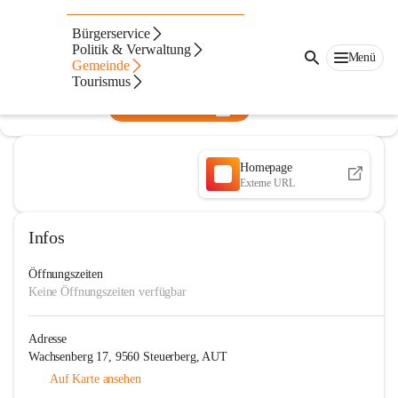
Pfarre Wachsenberg
Bürgerservice
Politik & Verwaltung
@pfarre-wachsenberg
Menü
Gemeinde
Pfarre
Tourismus
In CITIES öffnen
Homepage
Externe URL
Infos
Öffnungszeiten
Keine Öffnungszeiten verfügbar
Adresse
Wachsenberg 17, 9560 Steuerberg, AUT
Auf Karte ansehen