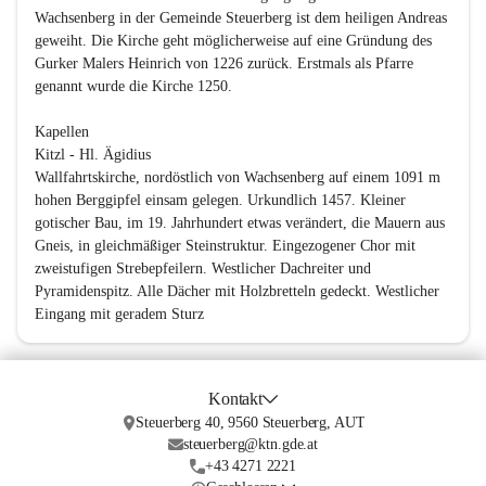
Wachsenberg in der Gemeinde Steuerberg ist dem heiligen Andreas 
geweiht. Die Kirche geht möglicherweise auf eine Gründung des 
Gurker Malers Heinrich von 1226 zurück. Erstmals als Pfarre 
genannt wurde die Kirche 1250.

Kapellen

Kitzl - Hl. Ägidius

Wallfahrtskirche, nordöstlich von Wachsenberg auf einem 1091 m 
hohen Berggipfel einsam gelegen. Urkundlich 1457. Kleiner 
gotischer Bau, im 19. Jahrhundert etwas verändert, die Mauern aus 
Gneis, in gleichmäßiger Steinstruktur. Eingezogener Chor mit 
zweistufigen Strebepfeilern. Westlicher Dachreiter und 
Pyramidenspitz. Alle Dächer mit Holzbretteln gedeckt. Westlicher 
Eingang mit geradem Sturz
Kontakt
Steuerberg 40, 9560 Steuerberg, AUT
steuerberg@ktn.gde.at
+43 4271 2221