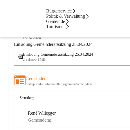
Bürgerservice
Amtstafel
Dateien
Kontakte
Beste Resultate
Politik & Verwaltung
Gemeinde
Suchergebnisse
Suchergebnisse:
Tourismus
25
Gemeinderatsitzungen
15.04.2024
Einladung Gemeinderatssitzung 25.04.2024
Einladung Gemeinderatssitzung 25.04.2024
2 Seiten
•
0,1 MB
Gemeinderat
Seite
•
politik-und-verwaltung/gremien/gemeinderat
Steuerberg
René Willegger
Gemeinderat