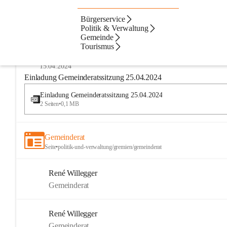
Bürgerservice
Amtstafel
Dateien
Kontakte
Beste Resultate
Politik & Verwaltung
Gemeinde
Suchergebnisse
Suchergebnisse:
Tourismus
25
Gemeinderatsitzungen
15.04.2024
Einladung Gemeinderatssitzung 25.04.2024
Einladung Gemeinderatssitzung 25.04.2024
2 Seiten
•
0,1 MB
Gemeinderat
Seite
•
politik-und-verwaltung/gremien/gemeinderat
René Willegger
Gemeinderat
René Willegger
Gemeinderat