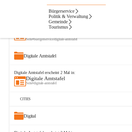
Bürgerservice
Artikel
Dateien
Navigation
Beste Resultate
Politik & Verwaltung
Gemeinde
Suchergebnisse
Suchergebnisse:
Tourismus
25
Digitale Amtstafel
Seite
•
buergerservice/digitale-amtstafel
Digitale Amtstafel
Digitale Amtstafel
erscheint
2
Mal in:
Digitale Amtstafel
Seite
•
digitale-amtstafel
CITIES
Digital