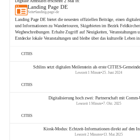
Digitale Amtstafel
erscheint
2
Mal in:
Landing Page DE
Seite
•
landing-page-de
Landing Page DE bietet die neuesten offiziellen Beiträge, einen digitale
und Informationen zu Wandertouren, Skigebieten im Bezirk Feldkirche
Wegbeschreibungen. Erhalte Zugriff auf Neuigkeiten, Veranstaltungen
Entdecke lokale Veranstaltungen und bleibe über das kulturelle Leben in
CITIES
Schlins setzt digitalen Meilenstein als erste CITIES-Gemeinde
Lesezeit 1 Minute
•
25. Juni 2024
CITIES
Digitalisierung hoch zwei: Partnerschaft mit Comm-
Lesezeit 1 Minute
•
7. Okt. 2025
CITIES
Kiosk-Modus: Echtzeit-Informationen direkt auf den In
Lesezeit 2 Minuten
•
13. Mai 2025