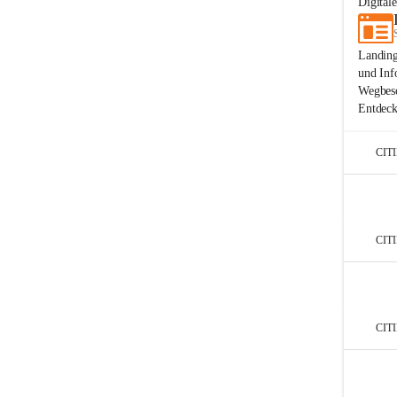
Digital
Landing
und Inf
Wegbesc
Entdeck
CIT
CIT
CIT