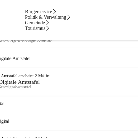
Bürgerservice
Artikel
Dateien
Navigation
Text
ltate
Politik & Verwaltung
Gemeinde
ebnisse
ebnisse:
Tourismus
Digitale Amtstafel
Seite
•
buergerservice/digitale-amtstafel
igitale Amtstafel
e Amtstafel
erscheint
2
Mal in:
Digitale Amtstafel
Seite
•
digitale-amtstafel
IES
gital