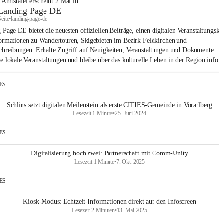
e Amtstafel
erscheint
2
Mal in:
Landing Page DE
Seite
•
landing-page-de
 Page DE bietet die neuesten offiziellen Beiträge, einen digitalen Veranstaltungsk
ormationen zu Wandertouren, Skigebieten im Bezirk Feldkirchen und
hreibungen. Erhalte Zugriff auf Neuigkeiten, Veranstaltungen und Dokumente.
e lokale Veranstaltungen und bleibe über das kulturelle Leben in der Region info
IES
Schlins setzt digitalen Meilenstein als erste CITIES-Gemeinde in Vorarlberg
Lesezeit 1 Minute
•
25. Juni 2024
IES
Digitalisierung hoch zwei: Partnerschaft mit Comm-Unity
Lesezeit 1 Minute
•
7. Okt. 2025
IES
Kiosk-Modus: Echtzeit-Informationen direkt auf den Infoscreen
Lesezeit 2 Minuten
•
13. Mai 2025