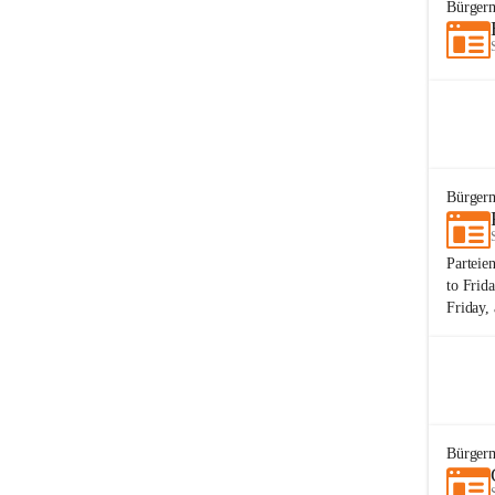
Bürgerm
Bürgerm
Parteie
to Frid
Friday,
Bürgerm