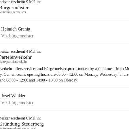
eister
erscheint
9
Mal in:
Bürgermeister
Seite
•
buergermeister
Heinrich Granig
Vizebürgermeister
eister
erscheint
4
Mal in:
Parteienverkehr
Seite
•
parteienverkehr
nverkehr offers services and Bürgermeistersprechstunden by appointment from 
ay. Gemeindeamt opening hours are 08:00 - 12:00 on Monday, Wednesday, Thurs
 and 08:00 - 12:00 and 14:00 - 19:00 on Tuesday.
Josef Winkler
Vizebürgermeister
eister
erscheint
6
Mal in:
Gründung Steuerberg
Seite
•
gruendung-steuerberg