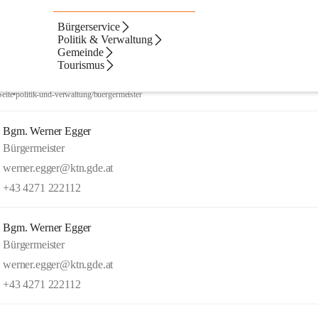
Bürgerservice
Artikel
Kontakte
Navigation
Text
ltate
Politik & Verwaltung
Gemeinde
ebnisse
ebnisse:
Tourismus
Bürgermeister
Seite
•
politik-und-verwaltung/buergermeister
Bgm. Werner Egger
Bürgermeister
werner.egger@ktn.gde.at
+43 4271 222112
Bgm. Werner Egger
Bürgermeister
werner.egger@ktn.gde.at
+43 4271 222112